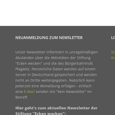
NEUANMELDUNG ZUM NEWSLETTER
L
Unser Newsletter informiert in unregelmäßigen
St
Abständen über die Aktivitäten der Stiftung
Ko
"Ecken wecken" und die des Bürgerbahnhofs
Plagwitz. Persönliche Daten werden auf einem
Server in Deutschland gespeichert und werden
nicht an Dritte weitergegeben. Natürlich kann
jederzeit eine Abmeldung erfolgen - einfach
eine
E-Mail
senden mit "kein Newsletter" im
Betreff.
Hier geht's zum aktuellen Newsletter der
Stiftung "Ecken wecken":