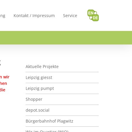
ung
Kontakt / Impressum
Service
g
Corona-Hilfe: Einkauf, Kinderbetreuung etc. für
Aktuelle Projekte
n wir
Leipzig giesst
chen
Leipzig pumpt
die
Shopper
depot.social
Bürgerbahnhof Plagwitz
Wir im Quartier (WiQ)