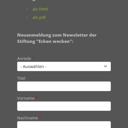
als html
als pdf
Neuanmeldung zum Newsletter der
Stiftung "Ecken wecken":
Contact 1
Anrede
Titel
Vorname
Nachname