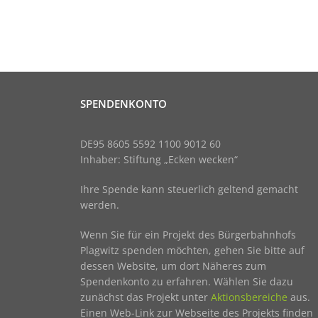
SPENDENKONTO
DE95 8605 5592 1100 9012 60
Inhaber: Stiftung „Ecken wecken“
Ihre Spende kann steuerlich geltend gemacht
werden.
Wenn Sie für ein Projekt des Bürgerbahnhofs
Plagwitz spenden möchten, gehen Sie bitte auf
dessen Website, um dort Näheres zum
Spendenkonto zu erfahren. Wählen Sie dazu
zunächst das Projekt unter
Aktionsbereiche
aus.
Einen Web-Link zur Webseite des Projekts finden