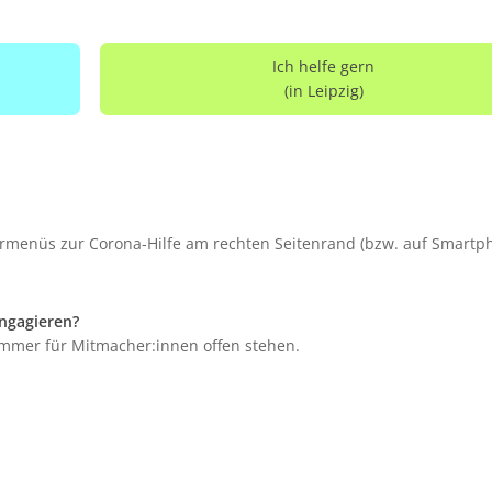
Ich helfe gern
(in Leipzig)
ermenüs zur Corona-Hilfe am rechten Seitenrand (bzw. auf Smartp
engagieren?
 immer für Mitmacher:innen offen stehen.