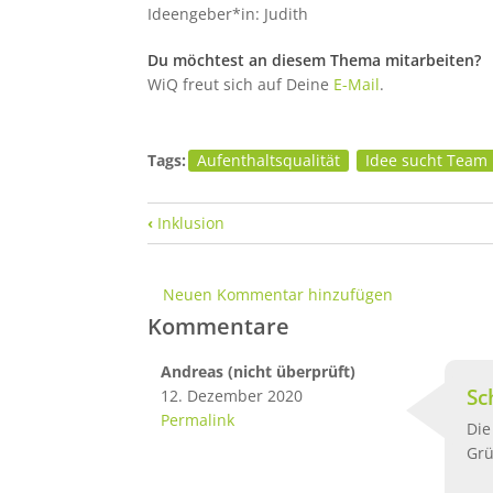
Ideengeber*in: Judith
Du möchtest an diesem Thema mitarbeiten?
WiQ freut sich auf Deine
E-Mail
.
Tags:
Aufenthaltsqualität
Idee sucht Team
Links für das Blättern im Buch
‹
Inklusion
Neuen Kommentar hinzufügen
Kommentare
Andreas (nicht überprüft)
Sc
12. Dezember 2020
Permalink
Die
Grü