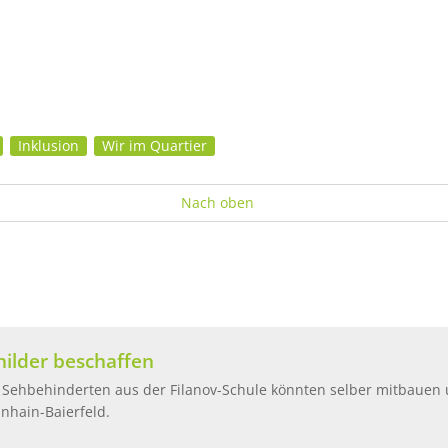
Inklusion
Wir im Quartier
 Beschilderungen für Sehbehinderte und Men
Nach oben
hilder beschaffen
 Sehbehinderten aus der Filanov-Schule könnten selber mitbauen und
nhain-Baierfeld.