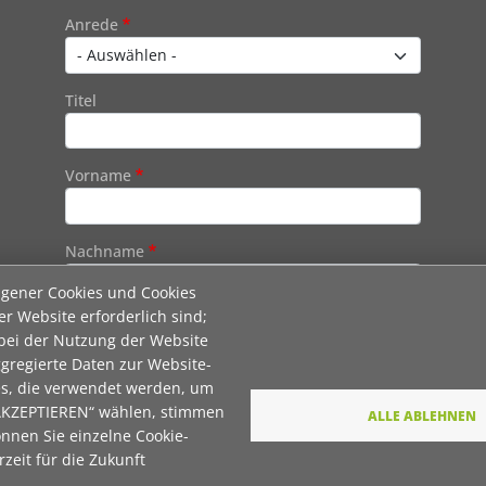
Contact 1
Anrede
Titel
Vorname
Nachname
igener Cookies und Cookies
er Website erforderlich sind;
E-Mail
 bei der Nutzung der Website
gregierte Daten zur Website-
es, die verwendet werden, um
Wie dürfen wir Sie in Zukunft ansprechen
 AKZEPTIEREN“ wählen, stimmen
ALLE ABLEHNEN
önnen Sie einzelne Cookie-
Sie
zeit für die Zukunft
Du