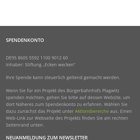
SPENDENKONTO
DE95 8605 5592 1100 9012 60
Inhaber: Stiftung „Ecken wecken“
Ihre Spende kann steuerlich geltend gemacht werden.
Wenn Sie für ein Projekt des Bürgerbahnhofs Plagwitz
spenden möchten, gehen Sie bitte auf dessen Website, um
dort Näheres zum Spendenkonto zu erfahren. Wählen Sie
dazu zunächst das Projekt unter
Aktionsbereiche
aus. Einen
Web-Link zur Webseite des Projekts finden Sie am rechten
Seitenrand unten.
NEUANMELDUNG ZUM NEWSLETTER