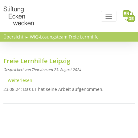
Direkt zum Inhalt
Übersicht
WiQ-Lösungsteam Freie Lernhilfe
Freie Lernhilfe Leipzig
Gespeichert von
Thorsten
am
23. August 2024
über Freie Lernhilfe Leipzig
Weiterlesen
23.08.24: Das LT hat seine Arbeit aufgenommen.