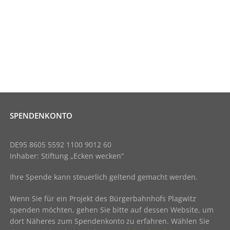
SPENDENKONTO
DE95 8605 5592 1100 9012 60
Inhaber: Stiftung „Ecken wecken“
Ihre Spende kann steuerlich geltend gemacht werden.
Wenn Sie für ein Projekt des Bürgerbahnhofs Plagwitz
spenden möchten, gehen Sie bitte auf dessen Website, um
dort Näheres zum Spendenkonto zu erfahren. Wählen Sie