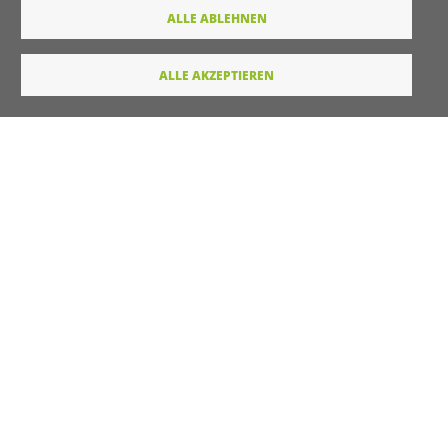
Wie dürfen wir Sie in Zukunft ansprechen
ALLE ABLEHNEN
Sie
Du
ALLE AKZEPTIEREN
Ihre Daten werden von unserer Stiftung elektronisch
verarbeitet und gespeichert. Hier finden Sie unsere
Datenschutzerklärung
.
Absenden
LINKS
Startseite
Kontakt
Unterstützt durch
Drupal