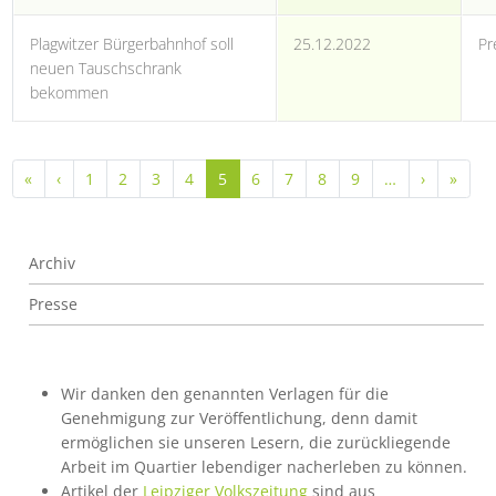
Plagwitzer Bürgerbahnhof soll
25.12.2022
Pr
neuen Tauschschrank
bekommen
Seitennummerierung
Erste Seite
Vorherige Seite
Nächste S
Letzt
«
‹
1
2
3
4
5
6
7
8
9
…
›
»
Archiv
Archiv
Presse
Wir danken den genannten Verlagen für die
Genehmigung zur Veröffentlichung, denn damit
ermöglichen sie unseren Lesern, die zurückliegende
Arbeit im Quartier lebendiger nacherleben zu können.
Artikel der
Leipziger Volkszeitung
sind aus