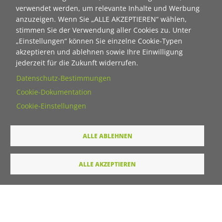
Blog - Wir im Quartier
verwendet werden, um relevante Inhalte und Werbung
anzuzeigen. Wenn Sie „ALLE AKZEPTIEREN“ wählen,
WiQ-Lösungsteams
stimmen Sie der Verwendung aller Cookies zu. Unter
Neue Ideen zum Mitgestalten
„Einstellungen“ können Sie einzelne Cookie-Typen
WiQ 2023/24: Fokus Osten
akzeptieren und ablehnen sowie Ihre Einwilligung
Leitbild, Strukturen & Entscheidungen
jederzeit für die Zukunft widerrufen.
Konzept
Datenschutz-Bestimmungen
WiQ wirkt
Cookie-Dokumentation
Glossar
Cookie-Einstellungen
Weitere Projekte
ALLE ABLEHNEN
Wir danken folgenden Organisationen für die
ALLE AKZEPTIEREN
Unterstützung dieses Projektes:
Bild