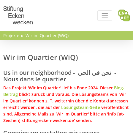
Direkt zum Inhalt
Projekte
Wir im Quartier (WiQ)
Wir im Quartier (WiQ)
Us in our neighborhood - نحن في الحي -
Nous dans le quartier
Das Projekt 'Wir im Quartier' lief bis Ende 2024. Dieser
Blog-
Beitrag
blickt zurück und voraus. Die Lösungsteams von 'Wir
im Quartier' können z. T. weiterhin über die Kontaktadressen
erreicht werden, die auf der
Lösungsteam-Seite
veröffentlicht
sind. Allgemeine Mails zu 'Wir im Quartier' bitte an 'info [at-
Zeichen]
stiftung-ecken-wecken.de' senden.
Gemeinsam gestalten wir unsere