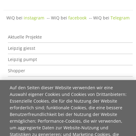
WiQ bei
instagram
-- WiQ bei
facebook
-- WiQ bei
Telegram
Wir im Quartier (WiQ)
Aktuelle Projekte
Leipzig giesst
Leipzig pumpt
Shopper
depot.social
Auf den Seiten dieser Website verwenden wir eine
Bürgerbahnhof Plagwitz
Auswahl eigener Cookies und Cookies von Drittanbietern:
Essenzielle Cookies, die für die Nutzung der Website
Wir im Quartier (WiQ)
erforderlich sind; funktionale Cookies, die eine bessere
Benutzerfreundlichkeit bei der Nutzung der Website
Wir bei WiQ
ermöglichen; Performance-Cookies, die wir verwenden,
Beratungsangebot Koproduktion
um aggregierte Daten zur Website-Nutzung und
Mitmachen
Statistiken zu generieren; und Marketing-Cookies, die