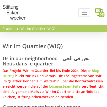
Direkt zum Inhalt
Projekte
Wir im Quartier (WiQ)
Wir im Quartier (WiQ)
Us in our neighborhood - نحن في الحي -
Nous dans le quartier
Das Projekt 'Wir im Quartier' lief bis Ende 2024. Dieser
Blog-
Beitrag
blickt zurück und voraus. Die Lösungsteams von 'Wir
im Quartier' können z. T. weiterhin über die Kontaktadressen
erreicht werden, die auf der
Lösungsteam-Seite
veröffentlicht
sind. Allgemeine Mails zu 'Wir im Quartier' bitte an 'info [at-
Zeichen]
stiftung-ecken-wecken.de' senden.
Gemeinsam gestalten wir unsere