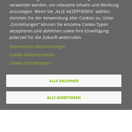
Blog - Wir im Quartier
verwendet werden, um relevante Inhalte und Werbung
anzuzeigen. Wenn Sie „ALLE AKZEPTIEREN“ wählen,
WiQ-Lösungsteams
stimmen Sie der Verwendung aller Cookies zu. Unter
Neue Ideen zum Mitgestalten
„Einstellungen“ können Sie einzelne Cookie-Typen
WiQ 2023/24: Fokus Osten
akzeptieren und ablehnen sowie Ihre Einwilligung
Leitbild, Strukturen & Entscheidungen
jederzeit für die Zukunft widerrufen.
Konzept
Datenschutz-Bestimmungen
WiQ wirkt
Cookie-Dokumentation
Glossar
Cookie-Einstellungen
Weitere Projekte
ALLE ABLEHNEN
Wir danken folgenden Organisationen für die
ALLE AKZEPTIEREN
Unterstützung dieses Projektes:
Bild