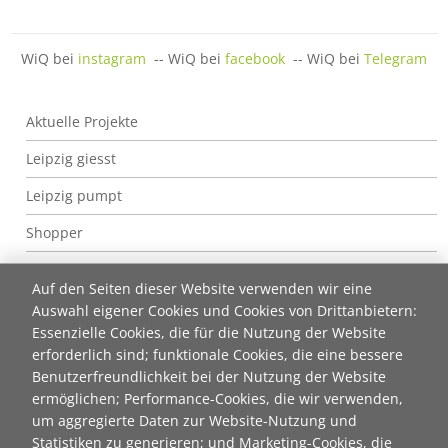
WiQ bei
instagram
-- WiQ bei
facebook
-- WiQ bei
Telegram
Wir im Quartier (WiQ)
Aktuelle Projekte
Leipzig giesst
Leipzig pumpt
Shopper
depot.social
Auf den Seiten dieser Website verwenden wir eine
Bürgerbahnhof Plagwitz
Auswahl eigener Cookies und Cookies von Drittanbietern:
Essenzielle Cookies, die für die Nutzung der Website
Wir im Quartier (WiQ)
erforderlich sind; funktionale Cookies, die eine bessere
Benutzerfreundlichkeit bei der Nutzung der Website
Wir bei WiQ
ermöglichen; Performance-Cookies, die wir verwenden,
Beratungsangebot Koproduktion
um aggregierte Daten zur Website-Nutzung und
Mitmachen
Statistiken zu generieren; und Marketing-Cookies, die