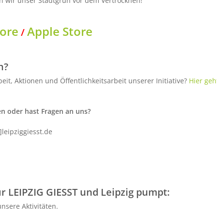
n wir unser Stadtgrün vor dem Vertrocknen!
tore
Apple Store
/
n?
eit, Aktionen und Öffentlichkeitsarbeit unserer Initiative?
Hier geh
 oder hast Fragen an uns?
]leipziggiesst.de
 LEIPZIG GIESST und Leipzig pumpt:
nsere Aktivitäten.