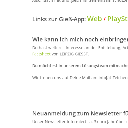
Also: Mach mit und gieß mit! Gemeinsam schütze
Web
PlayS
Links zur Gieß-App:
/
Wie kann ich mich noch einbringe
Du hast weiteres Interesse an der Entstehung, Arb
Factsheet
von LEIPZIG GIESST.
Du möchtest in unserem Lösungsteam mitmachen
Wir freuen uns auf Deine Mail an: info[ät-Zeichen
Neuanmeldung zum Newsletter für
Unser Newsletter informiert ca. 3x pro Jahr über u