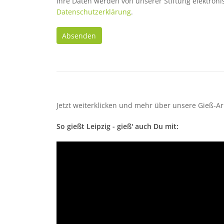
Ihre Daten werden von unserer Stiftung elektronis
Datenschutzerklärung
.
Absenden
Jetzt weiterklicken und mehr über unsere Gieß-Ar
So gießt Leipzig - gieß' auch Du mit: