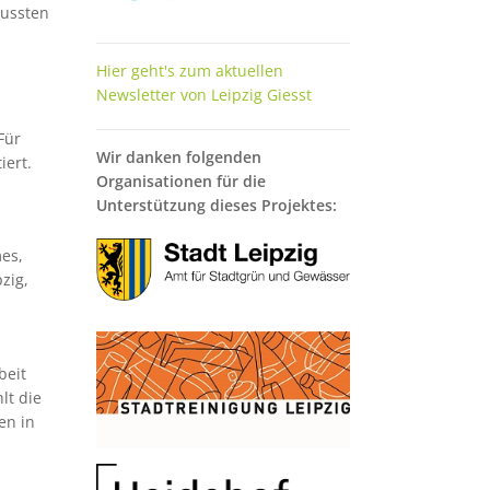
mussten
Hier geht's zum aktuellen
Newsletter von Leipzig Giesst
Für
Wir danken folgenden
iert.
Organisationen für die
Unterstützung dieses Projektes:
Bild
es,
zig,
Bild
beit
lt die
en in
Bild