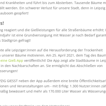
 und Krankheiten und führt bis zum Absterben. Tausende Bäume 
fällt werden. Ein schwerer Verlust für unsere Stadt, denn in Leipzig
Bauboom geopfert!
s!
g reagiert und die Gießleistungen für alle Straßenbäume erhöht: 
ndjahr ist eine Grundversorgung mit Wasser je nach Bedarf garant
 Stadtgrün gefragt!
hte alle Leipziger:innen auf die Herausforderung der Trockenheit
unserer Bäume motivieren. Am 25. April 2021, dem Tag des Baum
eine Gieß-App
veröffentlicht! Die App zeigt alle Stadtbäume in Leip
n in den Nachbarschaften an. Sie ermöglicht das Abschließen von
wässerungen!
IPZIG GIESST neben der App außerdem eine breite Öffentlichkeitsar
ionen und Veranstaltungen um - mit Erfolg: 1.300 Nutzer:innen zäh
äßig bewässert und mehr als 170.000 Liter Wasser als Wässerung