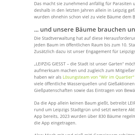
Das macht sie zunehmend anfällig für Parasiten
deshalb in den letzten Jahren allein in Leipzig ge
wurden ohnehin schon viel zu viele Bäume dem 
... und unsere Bäume brauchen un
Die Stadtverwaltung hat auf diese Herausforderun
jeden Baum im öffentlichen Raum bis zum 10. Sta
Zusätzlich dazu ist unser Engagement für Leipzigs
„LEIPZIG GIESST – die Stadt ist unser Garten“ möc
aufmerksam machen und zugleich zum Mitgießen 
haben wir als
Lösungsteam von "Wir im Quartier"
viele öffentliche Wasserquellen und Gießaktione
Gießpatenschaften sowie das Eintragen von Be
Da die App allein keinen Baum gießt, betreibt LE
rund um Leipzigs Stadtgrün und setzt weitere Akt
App bereits, 2023 wurden über 830 Bäume regelm
die App eingetragen.