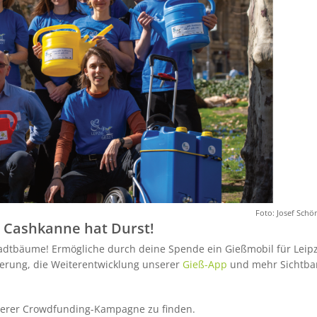
Foto: Josef Sch
e Cashkanne hat Durst!
tadtbäume! Ermögliche durch deine Spende ein Gießmobil für Leipz
erung, die Weiterentwicklung unserer
Gieß-App
und mehr Sichtbar
serer Crowdfunding-Kampagne zu finden.