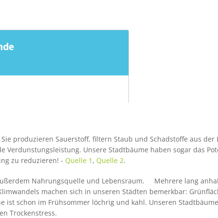
:
Sie produzieren Sauerstoff, filtern Staub und Schadstoffe aus der 
de Verdunstungsleistung. Unsere Stadtbäume haben sogar das Pote
ung zu reduzieren! -
Quelle 1
,
Quelle 2
.
e außerdem Nahrungsquelle und Lebensraum. Mehrere lang anha
s Klimwandels machen sich in unseren Städten bemerkbar: Grünflä
e ist schon im Frühsommer löchrig und kahl. Unseren Stadtbäume
en Trockenstress.