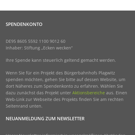
SPENDENKONTO
DE95 8605 5592 1100 9012 60
Inhaber: Stiftung „Ecken wecken“
Ihre Spende kann steuerlich geltend gemacht werden.
Wenn Sie für ein Projekt des Bürgerbahnhofs Plagwitz
spenden möchten, gehen Sie bitte auf dessen Website, um
dort Näheres zum Spendenkonto zu erfahren. Wählen Sie
dazu zunächst das Projekt unter
Aktionsbereiche
aus. Einen
Web-Link zur Webseite des Projekts finden Sie am rechten
Seitenrand unten.
NEUANMELDUNG ZUM NEWSLETTER