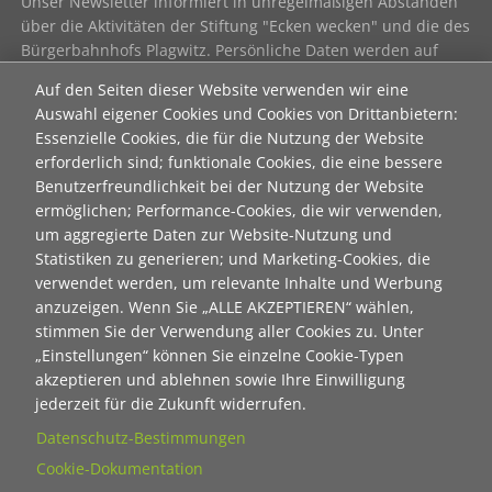
Unser Newsletter informiert in unregelmäßigen Abständen
über die Aktivitäten der Stiftung "Ecken wecken" und die des
Bürgerbahnhofs Plagwitz. Persönliche Daten werden auf
einem Server in Deutschland gespeichert und werden nicht
Auf den Seiten dieser Website verwenden wir eine
an Dritte weitergegeben. Natürlich kann jederzeit eine
Auswahl eigener Cookies und Cookies von Drittanbietern:
Abmeldung erfolgen - einfach eine
E-Mail
senden mit "kein
Essenzielle Cookies, die für die Nutzung der Website
Newsletter" im Betreff.
erforderlich sind; funktionale Cookies, die eine bessere
Benutzerfreundlichkeit bei der Nutzung der Website
Hier geht's zum aktuellen Newsletter der Stiftung
ermöglichen; Performance-Cookies, die wir verwenden,
"Ecken wecken":
um aggregierte Daten zur Website-Nutzung und
als html
Statistiken zu generieren; und Marketing-Cookies, die
verwendet werden, um relevante Inhalte und Werbung
als pdf
anzuzeigen. Wenn Sie „ALLE AKZEPTIEREN“ wählen,
stimmen Sie der Verwendung aller Cookies zu. Unter
„Einstellungen“ können Sie einzelne Cookie-Typen
Neuanmeldung zum Newsletter der Stiftung "Ecken
akzeptieren und ablehnen sowie Ihre Einwilligung
wecken":
jederzeit für die Zukunft widerrufen.
Contact 1
Datenschutz-Bestimmungen
Anrede
Cookie-Dokumentation