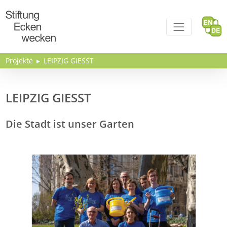
Direkt zum Inhalt
Projekte
LEIPZIG GIESST
LEIPZIG GIESST
Die Stadt ist unser Garten
Bild