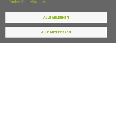
Cookie-Einstellungen
Titel
ALLE ABLEHNEN
Vorname
ALLE AKZEPTIEREN
Nachname
E-Mail
Wie dürfen wir Sie in Zukunft ansprechen
Sie
Du
Ihre Daten werden von unserer Stiftung elektronisch
verarbeitet und gespeichert. Hier finden Sie unsere