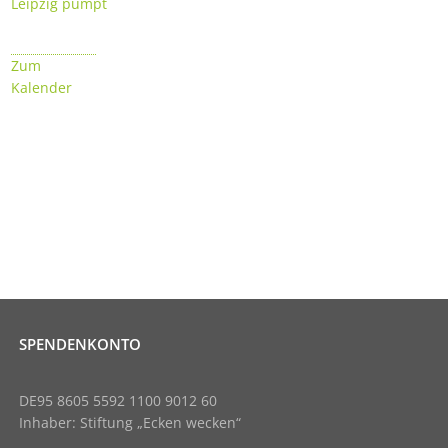
Leipzig pumpt
Zum
Kalender
SPENDENKONTO
DE95 8605 5592 1100 9012 60
Inhaber: Stiftung „Ecken wecken“