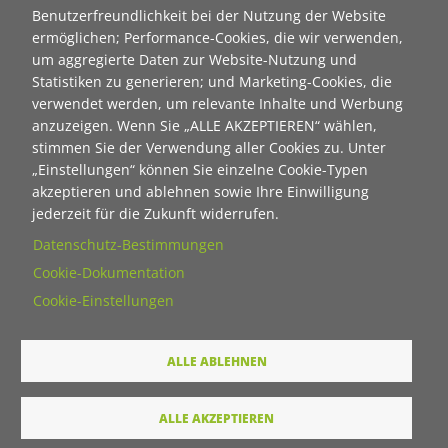
Benutzerfreundlichkeit bei der Nutzung der Website
ermöglichen; Performance-Cookies, die wir verwenden,
E-Mail
um aggregierte Daten zur Website-Nutzung und
Statistiken zu generieren; und Marketing-Cookies, die
verwendet werden, um relevante Inhalte und Werbung
Wie dürfen wir Sie in Zukunft ansprechen
anzuzeigen. Wenn Sie „ALLE AKZEPTIEREN“ wählen,
stimmen Sie der Verwendung aller Cookies zu. Unter
Sie
„Einstellungen“ können Sie einzelne Cookie-Typen
Du
akzeptieren und ablehnen sowie Ihre Einwilligung
jederzeit für die Zukunft widerrufen.
Ihre Daten werden von unserer Stiftung elektronisch
Datenschutz-Bestimmungen
verarbeitet und gespeichert. Hier finden Sie unsere
Cookie-Dokumentation
Datenschutzerklärung
.
Cookie-Einstellungen
Absenden
ALLE ABLEHNEN
LINKS
ALLE AKZEPTIEREN
Startseite